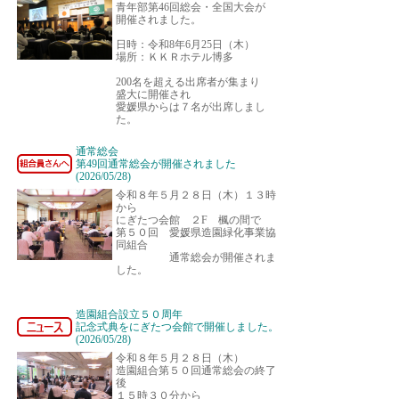
青年部第46回総会・全国大会が
開催されました。
日時：令和8年6月25日（木）
場所：ＫＫＲホテル博多
200名を超える出席者が集まり
盛大に開催され
愛媛県からは７名が出席しまし
た。
通常総会
第49回通常総会が開催されました
(2026/05/28)
令和８年５月２８日（木）１３時
から
にぎたつ会館 ２F 楓の間で
第５０回 愛媛県造園緑化事業協
同組合
通常総会が開催されま
した。
造園組合設立５０周年
記念式典をにぎたつ会館で開催しました。
(2026/05/28)
令和８年５月２８日（木）
造園組合第５０回通常総会の終了
後
１５時３０分から