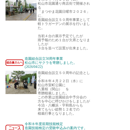
松山市花園通り商店街で開催され
る
「まつやま花園日曜市２０２６」
に、
造園組合設立５０周年事業として
軽トラガーデンの展示を行いまし
た。
当初４台の展示予定でしたが
雨予報のため１台が欠席となりま
したが
３台を並べて設置が出来ました。
造園組合設立50周年事業
松山市にサクラを寄贈しました。
(2026/04/22)
造園組合設立５０周年の記念とし
て
令和８年４月２２日（水）に
松山市室町公園に
八重桜（関山） を
寄贈植栽しました。
この作業は造園組合中予分会の
方を中心に呼びかけをしましたが
今治・八幡浜・宇和島からも
来てもらい総勢１２名での
植栽行事となりました。
令和８年度前期技能検定
造園技能検定の受験申込みの案内です。