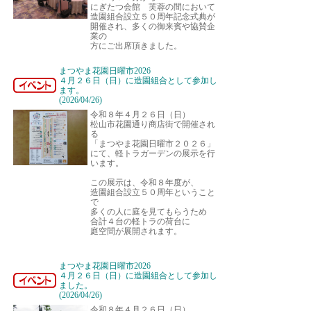
にぎたつ会館 芙蓉の間において
造園組合設立５０周年記念式典が
開催され、多くの御来賓や協賛企
業の
方にご出席頂きました。
まつやま花園日曜市2026
４月２６日（日）に造園組合として参加し
ます。
(2026/04/26)
令和８年４月２６日（日）
松山市花園通り商店街で開催され
る
「まつやま花園日曜市２０２６」
にて、軽トラガーデンの展示を行
います。
この展示は、令和８年度が、
造園組合設立５０周年ということ
で
多くの人に庭を見てもらうため
合計４台の軽トラの荷台に
庭空間が展開されます。
まつやま花園日曜市2026
４月２６日（日）に造園組合として参加し
ました。
(2026/04/26)
令和８年４月２６日（日）