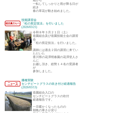
期から
一転してしっかりと雨が降る日が
続き
春の草花が動き始めました。
技能講習会
「松の剪定技法」を行いました
(2026/03/21)
令和８年３月２１日（土）
造園組合及び造園技能士会の講習
会
「松の剪定技法」を行いました。
講師には過去２回の講習に来てい
ただいた
香川県の花澤明春園の花澤登人さ
んに
お越し頂き、総勢１４名の受講者
が
参加しました。
播種実験
センチピートグラスの吹き付け経過報告
(2026/03/13)
造園組合入口の
センチピートグラスの吹付
経過報告です。
一旦暖かくなったものの
朝晩の寒さが戻り