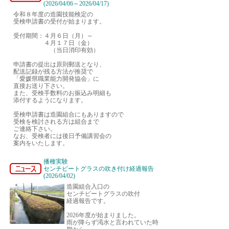
(2026/04/06～2026/04/17)
令和８年度の造園技能検定の
受検申請書の受付が始まります。
受付期間：４月６日（月）～
４月１７日（金）
（当日消印有効）
申請書の提出は原則郵送となり、
配送記録が残る方法が推奨で
「愛媛県職業能力開発協会」に
直接お送り下さい。
また、受検手数料のお振込み明細も
添付するようになります。
受検申請書は造園組合にもありますので
受検を検討される方は組合まで
ご連絡下さい。
なお、受検者には後日予備講習会の
案内をいたします。
播種実験
センチピートグラスの吹き付け経過報告
(2026/04/02)
造園組合入口の
センチピートグラスの吹付
経過報告です。
2026年度が始まりました。
雨が降らず渇水と言われていた時