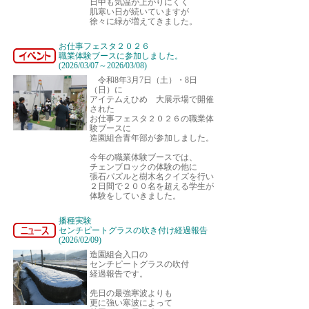
日中も気温が上がりにくく
肌寒い日が続いていますが
徐々に緑が増えてきました。
お仕事フェスタ２０２６
職業体験ブースに参加しました。
(2026/03/07～2026/03/08)
令和8年3月7日（土）・8日
（日）に
アイテムえひめ 大展示場で開催
された
お仕事フェスタ２０２６の職業体
験ブースに
造園組合青年部が参加しました。
今年の職業体験ブースでは、
チェンブロックの体験の他に
張石パズルと樹木名クイズを行い
２日間で２００名を超える学生が
体験をしていきました。
播種実験
センチピートグラスの吹き付け経過報告
(2026/02/09)
造園組合入口の
センチピートグラスの吹付
経過報告です。
先日の最強寒波よりも
更に強い寒波によって