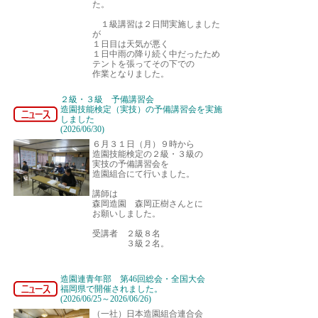
た。
１級講習は２日間実施しました
が
１日目は天気が悪く
１日中雨の降り続く中だったため
テントを張ってその下での
作業となりました。
２級・３級 予備講習会
造園技能検定（実技）の予備講習会を実施
しました
(2026/06/30)
６月３１日（月）９時から
造園技能検定の２級・３級の
実技の予備講習会を
造園組合にて行いました。
講師は
森岡造園 森岡正樹さんとに
お願いしました。
受講者 ２級８名
３級２名。
造園連青年部 第46回総会・全国大会
福岡県で開催されました。
(2026/06/25～2026/06/26)
（一社）日本造園組合連合会