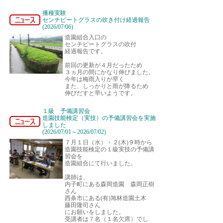
播種実験
センチピートグラスの吹き付け経過報告
(2026/07/06)
造園組合入口の
センチピートグラスの吹付
経過報告です。
前回の更新が４月だったため
３ヵ月の間にかなり伸びました。
今年は梅雨入りが早く
また、しっかりと雨が降るため
伸びだすと早いようです。
１級 予備講習会
造園技能検定（実技）の予備講習会を実施
しました
(2026/07/01～2026/07/02)
７月１日（水）・２(木)９時から
造園技能検定の１級実技の予備講
習会を
造園組合にて行いました。
講師は、
内子町にある森岡造園 森岡正樹
さん
西条市にある(有)旭林造園土木
藤田隆司さん
にお願いをしました。
受講者は７名（１名欠席）でし