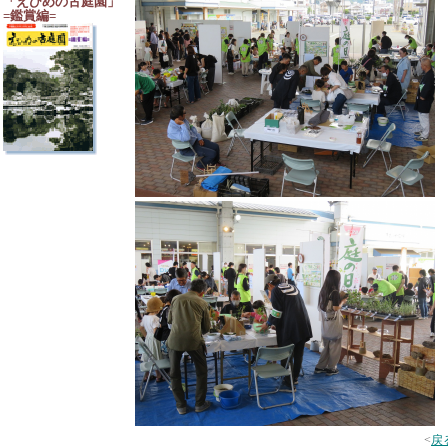
「えひめの古庭園」
=鑑賞編=
<
戻