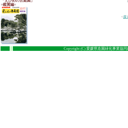
「えひめの古庭園」
=鑑賞編=
<
戻
Copyright (C) 愛媛県造園緑化事業協同組合
i
i